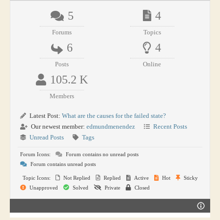
5
4
Forums
Topics
6
4
Posts
Online
105.2 K
Members
Latest Post:
What are the causes for the failed state?
Our newest member:
edmundmenendez
Recent Posts
Unread Posts
Tags
Forum Icons:
Forum contains no unread posts
Forum contains unread posts
Topic Icons:
Not Replied
Replied
Active
Hot
Sticky
Unapproved
Solved
Private
Closed