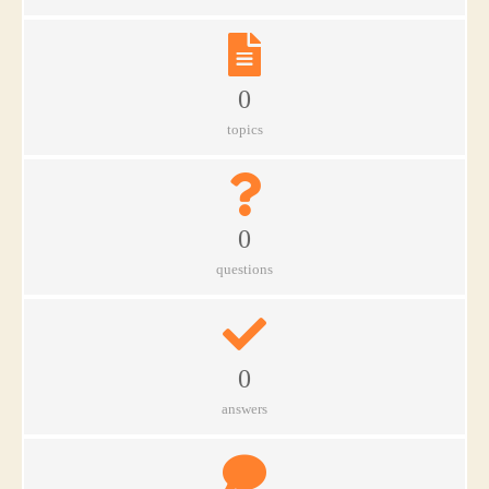
0
topics
0
questions
0
answers