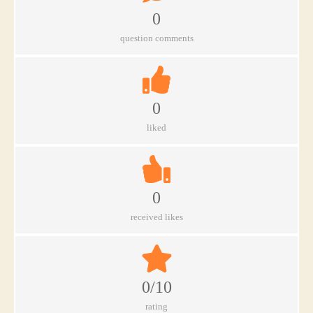
0
question comments
0
liked
0
received likes
0/10
rating